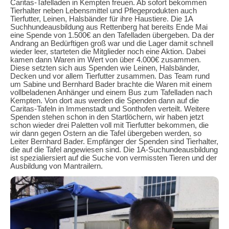
Caritas-Tafelladen in Kempten freuen. Ab sofort bekommen
Tierhalter neben Lebensmittel und Pflegeprodukten auch
Tierfutter, Leinen, Halsbänder für ihre Haustiere. Die 1A
Suchhundeausbildung aus Rettenberg hat bereits Ende Mai
eine Spende von 1.500€ an den Tafelladen übergeben. Da der
Andrang an Bedürftigen groß war und die Lager damit schnell
wieder leer, starteten die Mitglieder noch eine Aktion. Dabei
kamen dann Waren im Wert von über 4.000€ zusammen.
Diese setzten sich aus Spenden wie Leinen, Halsbänder,
Decken und vor allem Tierfutter zusammen. Das Team rund
um Sabine und Bernhard Bader brachte die Waren mit einem
vollbeladenen Anhänger und einem Bus zum Tafelladen nach
Kempten. Von dort aus werden die Spenden dann auf die
Caritas-Tafeln in Immenstadt und Sonthofen verteilt. Weitere
Spenden stehen schon in den Startlöchern, wir haben jetzt
schon wieder drei Paletten voll mit Tierfutter bekommen, die
wir dann gegen Ostern an die Tafel übergeben werden, so
Leiter Bernhard Bader. Empfänger der Spenden sind Tierhalter,
die auf die Tafel angewiesen sind. Die 1A-Suchundeausbildung
ist spezialiersiert auf die Suche von vermissten Tieren und der
Ausbildung von Mantrailern.