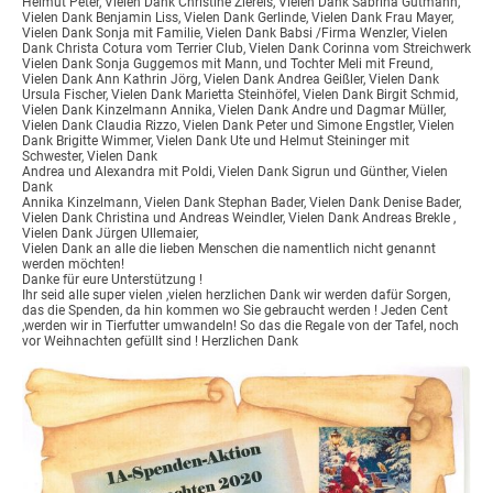
Helmut Peter, Vielen Dank Christine Ziereis, Vielen Dank Sabrina Gutmann,
Vielen Dank Benjamin Liss, Vielen Dank Gerlinde, Vielen Dank Frau Mayer,
Vielen Dank Sonja mit Familie, Vielen Dank Babsi /Firma Wenzler, Vielen
Dank Christa Cotura vom Terrier Club, Vielen Dank Corinna vom Streichwerk
Vielen Dank Sonja Guggemos mit Mann, und Tochter Meli mit Freund,
Vielen Dank Ann Kathrin Jörg, Vielen Dank Andrea Geißler, Vielen Dank
Ursula Fischer, Vielen Dank Marietta Steinhöfel, Vielen Dank Birgit Schmid,
Vielen Dank Kinzelmann Annika, Vielen Dank Andre und Dagmar Müller,
Vielen Dank Claudia Rizzo, Vielen Dank Peter und Simone Engstler, Vielen
Dank Brigitte Wimmer, Vielen Dank Ute und Helmut Steininger mit
Schwester, Vielen Dank
Andrea und Alexandra mit Poldi, Vielen Dank Sigrun und Günther, Vielen
Dank
Annika Kinzelmann, Vielen Dank Stephan Bader, Vielen Dank Denise Bader,
Vielen Dank Christina und Andreas Weindler, Vielen Dank Andreas Brekle ,
Vielen Dank Jürgen Ullemaier,
Vielen Dank an alle die lieben Menschen die namentlich nicht genannt
werden möchten!
Danke für eure Unterstützung !
Ihr seid alle super vielen ,vielen herzlichen Dank wir werden dafür Sorgen,
das die Spenden, da hin kommen wo Sie gebraucht werden ! Jeden Cent
,werden wir in Tierfutter umwandeln! So das die Regale von der Tafel, noch
vor Weihnachten gefüllt sind ! Herzlichen Dank