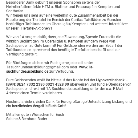
Besonderer Dank gebührt unseren Sponsoren seitens der
Heimtierfuttermärkte HTM u. Blattner und Fressnapf in Kempten und
Sonthofen.
Wir freuen uns sehr auf eine weiterhin gute Zusammenarbeit bei der
Etablierung der Tiertafel im Bereich der Caritas-Tafelläden zu Gunsten
bedürftiger Tafelkunden im Oberallgäu/Kempten und weitere Unterstützer
unserer `Tiertafel-Aktionen´!
Wir von 1A sorgen dafür, dass jede Zuwendung/Spende Eurerseits die
wirklich Bedürftigen im Oberallgäu u. Kempten auf dem Wege von
Sachspenden zu Gute kommt! Für Geldspenden werden am Bedarf der
Tafelkunden entsprechend das benötigte Tierfutter beschafft und zur
Verfügung gestellt.
Für Rückfragen stehen wir Euch gerne jederzeit unter
1asuchhundeausbildung@gmail.com oder
www.1a-
suchhundeausbildung.de
zur Verfügung.
Eure Geldspenden wollt Ihr bitte auf das Konto bei der
Hypovereinsbank –
IBAN: DE24 7332 2380 0021 4528 90
überweisen und für die Übergabe von
Sachspenden direkt mit 1A-Suchhundeausbildung unter der o.a. E-Mail-
Adresse einen Termin vereinbaren.
Nochmals vielen, vielen Dank für Eure großartige Unterstützung bislang und
ein
herzlichstes
Vergelt´s Euch Gott!
Mit allen guten Wünschen für Euch
Sabine & Bernhard Bader